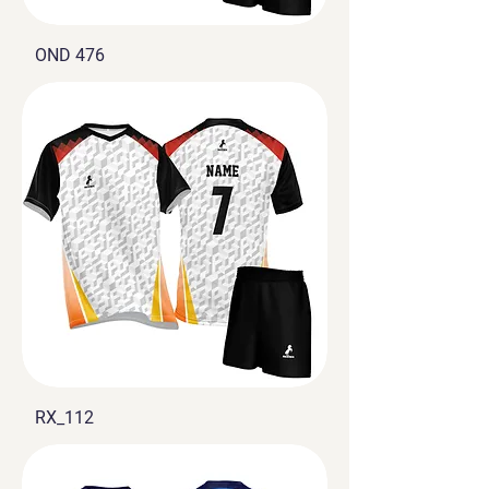
OND 476
RX_112