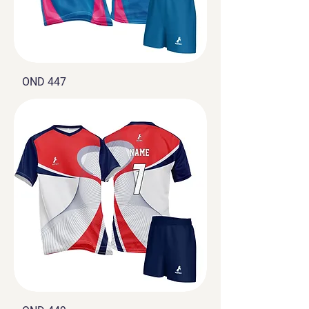
OND 447